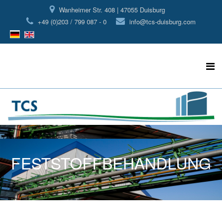
Wanheimer Str. 408 | 47055 Duisburg
+49 (0)203 / 799 087 - 0
info@tcs-duisburg.com
FESTSTOFFBEHANDLUNG