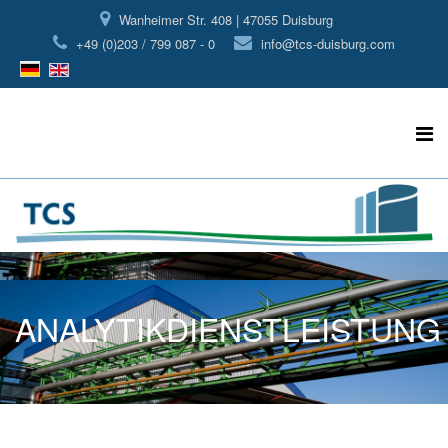
Wanheimer Str. 408 | 47055 Duisburg
+49 (0)203 / 799 087 - 0
info@tcs-duisburg.com
ANALYTIKDIENSTLEISTUNG